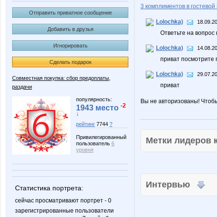
3 комплиментов в гостевой 
Отправить приватное сообщение
Lolochka)
18.09.2
Добавить в друзья
Ответьте на вопрос 
Игнорировать
Lolochka)
14.08.2
приват посмотрите 
Сделать подарок
Lolochka)
29.07.2
Совместная покупка: сбор предоплаты,
приват
раздачи
популярность:
Вы не авторизованы! Чтоб
-2
1943 место
↓
рейтинг
7744
?
Привилегированный
Метки лидеров
пользователь
6
уровня
Интервью
Статистика портрета:
сейчас просматривают портрет - 0
зарегистрированные пользователи